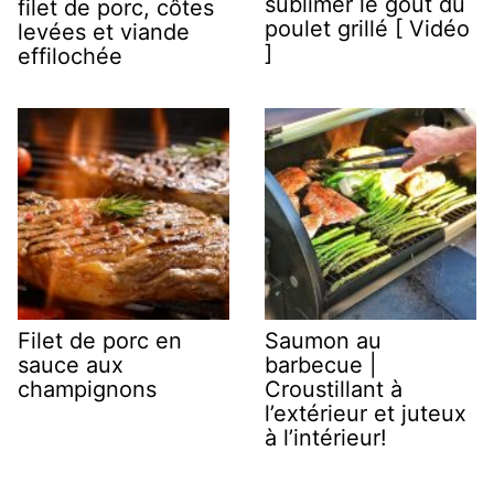
sublimer le goût du
filet de porc, côtes
poulet grillé [ Vidéo
levées et viande
]
effilochée
Filet de porc en
Saumon au
sauce aux
barbecue |
champignons
Croustillant à
l’extérieur et juteux
à l’intérieur!