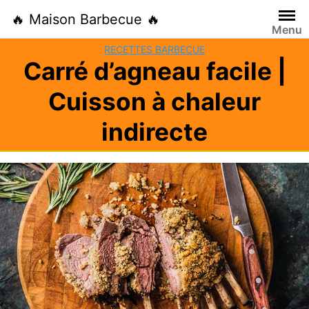
Skip
🔥 Maison Barbecue 🔥
to
Menu
content
RECETTES BARBECUE
Carré d’agneau facile |
Cuisson à chaleur
indirecte